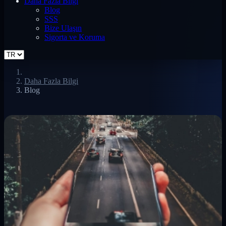
Daha Fazla Bilgi
Blog
SSS
Bize Ulaşın
Sigorta ve Koruma
Daha Fazla Bilgi
Blog