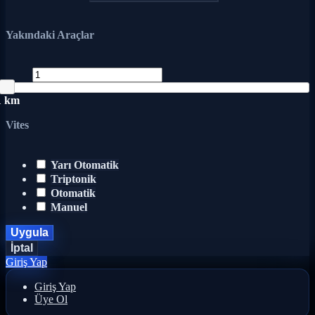
Yakındaki Araçlar
1 km
Vites
Yarı Otomatik
Triptonik
Otomatik
Manuel
Uygula
İptal
Giriş Yap
Giriş Yap
Üye Ol