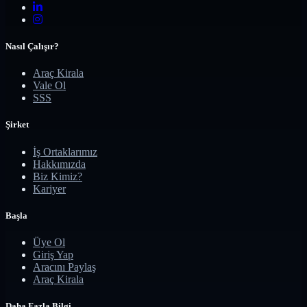
Nasıl Çalışır?
Araç Kirala
Vale Ol
SSS
Şirket
İş Ortaklarımız
Hakkımızda
Biz Kimiz?
Kariyer
Başla
Üye Ol
Giriş Yap
Aracını Paylaş
Araç Kirala
Daha Fazla Bilgi